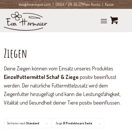
eva@hoermaier.com
| 0664 / 28 36 271
Mein Konto
|
Kasse
Ziegen
Deine Ziegen können vom Einsatz unseres Produktes
Einzelfuttermittel Schaf & Ziege
positiv beeinflusst
werden. Der natürliche Futtermittelzusatz wird dem
Ziegenfutter hinzugefügt und kann die Leistungsfähigkeit,
Vitalität und Gesundheit deiner Tiere positiv beeinflussen.
Sortieren nach
Standard
Zeige
8 Produkte pro Seite