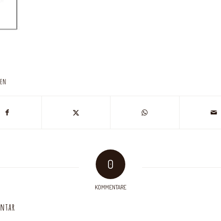
len
0
KOMMENTARE
entar