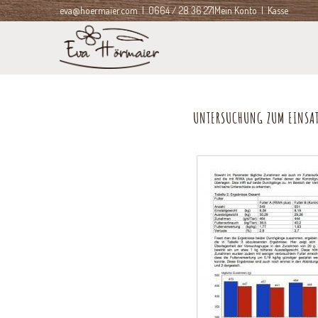
eva@hoermaier.com
| 0664 / 28 36 271
Mein Konto
|
Kasse
UNTERSUCHUNG ZUM EINSATZ