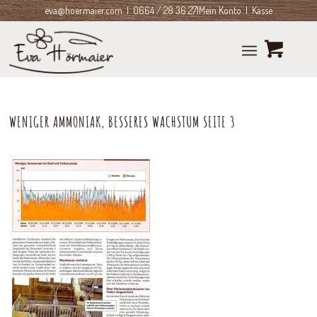
eva@hoermaier.com
| 0664 / 28 36 271
Mein Konto
|
Kasse
WENIGER AMMONIAK, BESSERES WACHSTUM SEITE 3