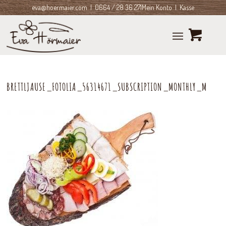
eva@hoermaier.com
| 0664 / 28 36 271
Mein Konto
|
Kasse
BRETTLJAUSE_FOTOLIA_56314671_SUBSCRIPTION_MONTHLY_M