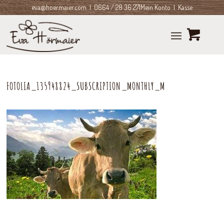
eva@hoermaier.com
| 0664 / 28 36 271
Mein Konto
|
Kasse
FOTOLIA_135948824_SUBSCRIPTION_MONTHLY_M