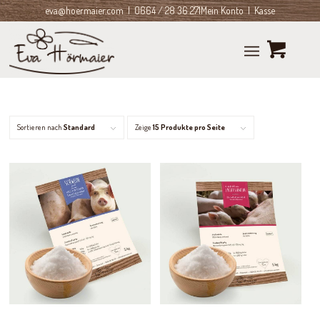
eva@hoermaier.com
| 0664 / 28 36 271
Mein Konto
|
Kasse
Sortieren nach
Standard
Zeige
15 Produkte pro Seite