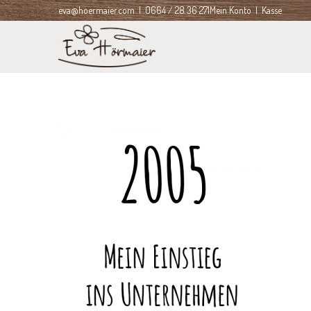
eva@hoermaier.com
| 0664 / 28 36 271
Mein Konto
|
Kasse